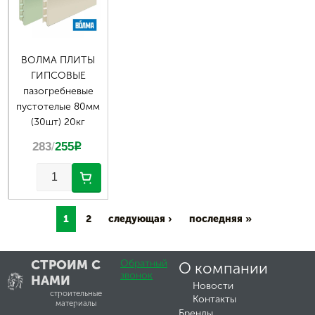
ВОЛМА ПЛИТЫ
ГИПСОВЫЕ
пазогребневые
пустотелые 80мм
(30шт) 20кг
283
/
255
p
1
2
следующая ›
последняя »
СТРОИМ С
Обратный
О компании
звонок
НАМИ
Новости
строительные
Контакты
материалы
Бренды