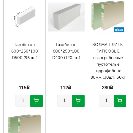
Газобетон
Газобетон
ВОЛМА ПЛИТЫ
600*250*100
600*250*100
ГИПСОВЫЕ
D500 (96 шт)
D400 (120 шт)
пазогребневые
пустотелые
гидрофобные
80мм (30шт) 30кг
115
p
112
p
280
p