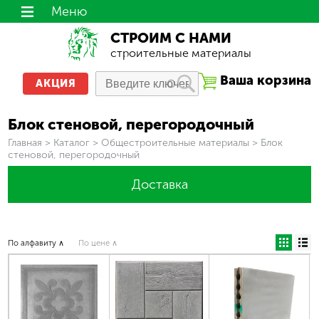
Меню
СТРОИМ С НАМИ
строительные материалы
Ваша корзина
АКЦИЯ
Блок стеновой, перегородочный
Вы здесь
Главная
>
Каталог
>
Общестроительные материалы
>
Блок
стеновой, перегородочный
Доставка
По алфавиту ∧
По цене ∧