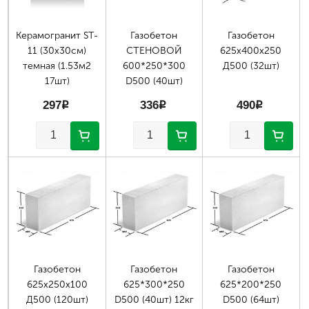
Керамогранит ST-
Газобетон
Газобетон
11 (30х30см)
СТЕНОВОЙ
625х400х250
темная (1.53м2
600*250*300
Д500 (32шт)
17шт)
D500 (40шт)
297
p
336
p
490
p
Газобетон
Газобетон
Газобетон
625х250х100
625*300*250
625*200*250
Д500 (120шт)
D500 (40шт) 12кг
D500 (64шт)