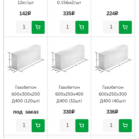
12кг/шт
0,156м2/шт
142
p
335
p
224
p
Страницы
Газобетон
Газобетон
Газобетон
600х300х200
600х250х400
600х250х300
Д400 (120шт)
Д400 (32шт)
Д400 (40шт)
под заказ
330
p
336
p