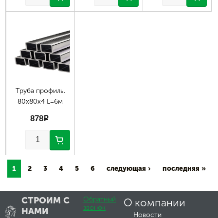
Труба профиль.
80х80х4 L=6м
878
p
1
2
3
4
5
6
следующая ›
последняя »
СТРОИМ С
Обратный
О компании
звонок
НАМИ
Новости