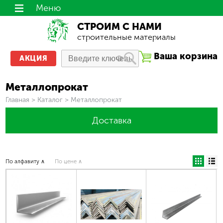
Меню
СТРОИМ С НАМИ
строительные материалы
Ваша корзина
АКЦИЯ
Металлопрокат
Вы здесь
Главная
>
Каталог
>
Металлопрокат
Доставка
По алфавиту ∧
По цене ∧