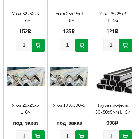
Угол 32х32х3
Угол 25х25х4
Угол 25х25х3
L=6м
L=6м
L=6м
152
p
135
p
121
p
Угол 25х25х3
Угол 100х100-5
Труба профиль.
L=6м
80х80х5мм L=6м
под заказ
под заказ
908
p