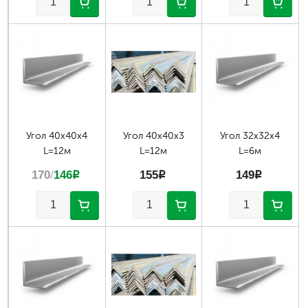
Угол 40х40х4
Угол 40х40х3
Угол 32х32х4
L=12м
L=12м
L=6м
170
/
146
p
155
p
149
p
Страницы