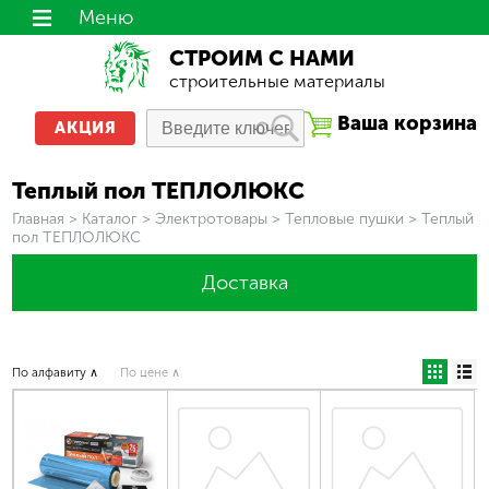
Меню
СТРОИМ С НАМИ
строительные материалы
Ваша корзина
АКЦИЯ
Теплый пол ТЕПЛОЛЮКС
Вы здесь
Главная
>
Каталог
>
Электротовары
>
Тепловые пушки
>
Теплый
пол ТЕПЛОЛЮКС
Доставка
По алфавиту ∧
По цене ∧