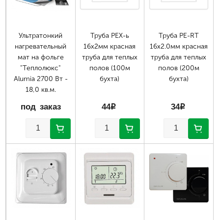
Ультратонкий
Труба РЕХ-ь
Труба PE-RT
нагревательный
16х2мм красная
16х2.0мм красная
мат на фольге
труба для теплых
труба для теплых
"Теплолюкс"
полов (100м
полов (200м
Alumia 2700 Вт -
бухта)
бухта)
18,0 кв.м.
под заказ
44
p
34
p