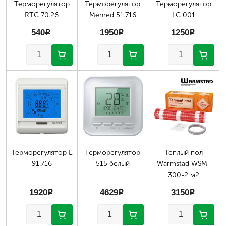
Терморегулятор
Терморегулятор
Терморегулятор
RTC 70.26
Menred 51.716
LC 001
540
p
1950
p
1250
p
Терморегулятор E
Терморегулятор
Теплый пол
91.716
515 белый
Warmstad WSM-
300-2 м2
1920
p
4629
p
3150
p