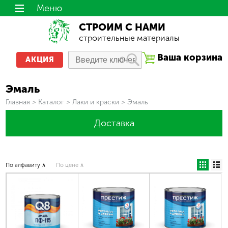
Меню
СТРОИМ С НАМИ
строительные материалы
Ваша корзина
АКЦИЯ
Эмаль
Вы здесь
Главная
>
Каталог
>
Лаки и краски
>
Эмаль
Доставка
По алфавиту ∧
По цене ∧