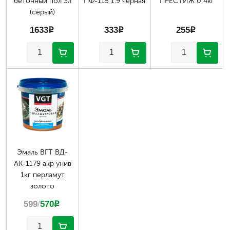
бетонный пол 3л
ПФ-115 1.9 черная
ПРЕСТИЖ 0,4кг
(серый)
1633
p
333
p
255
p
Эмаль ВГТ ВД-
АК-1179 акр унив
1кг перламут
золото
599
/
570
p