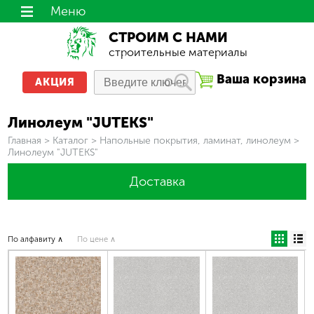
Меню
СТРОИМ С НАМИ
строительные материалы
Ваша корзина
АКЦИЯ
Линолеум "JUTEKS"
Вы здесь
Главная
>
Каталог
>
Напольные покрытия, ламинат, линолеум
>
Линолеум "JUTEKS"
Доставка
По алфавиту ∧
По цене ∧