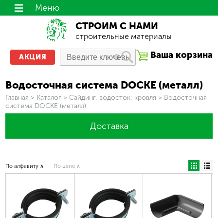
Меню
СТРОИМ С НАМИ
строительные материалы
Ваша корзина
АКЦИЯ
Водосточная система DOCKE (металл)
Вы здесь
Главная
>
Каталог
>
Сайдинг, водосток, кровля
>
Водосточная
система DOCKE (металл)
Доставка
По алфавиту ∧
По цене ∧