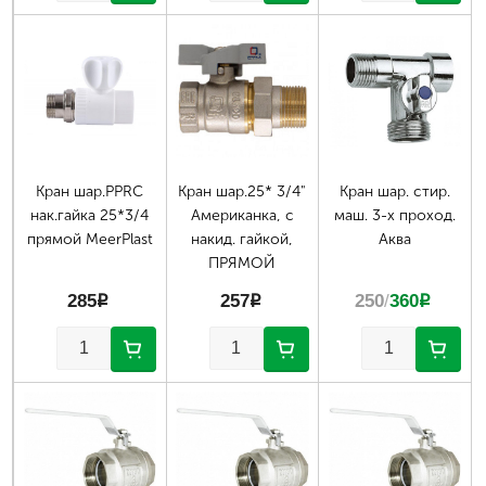
Кран шар.PPRC
Кран шар.25* 3/4"
Кран шар. стир.
нак.гайка 25*3/4
Американка, с
маш. 3-х проход.
прямой MeerPlast
накид. гайкой,
Аква
ПРЯМОЙ
285
p
257
p
250
/
360
p