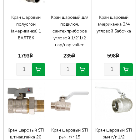
Кран шаровый
Кран шаровый для
Кран шаровый
полусгон
подключ.
американка 3/4
(американка) 1
сантехприборов
угловой Бабочка
ВАЛТЕК
угловой 1/2"1/2
нар/нар valtec
1793
p
235
p
598
p
Кран шаровый STI
Кран шаровый STI
Кран шаровый STI
шт.нак.гайка 20
рыч. г/г 15
рыч г/г 1/2