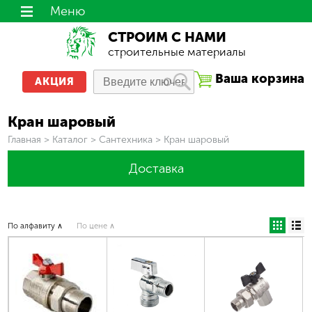
Меню
СТРОИМ С НАМИ
строительные материалы
Ваша корзина
АКЦИЯ
Кран шаровый
Вы здесь
Главная
>
Каталог
>
Сантехника
>
Кран шаровый
Доставка
По алфавиту ∧
По цене ∧