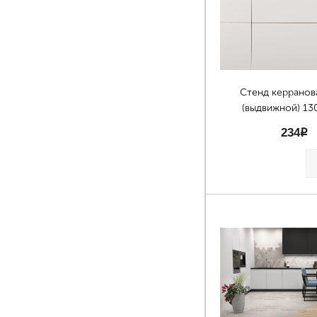
Стенд керранов
(выдвижной) 13
234
p