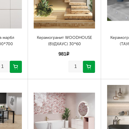
а марбл
Керамогранит WOODHOUSE
Керамог
00*700
(ВУДХАУС) 30*60
(ТАУ
981
p