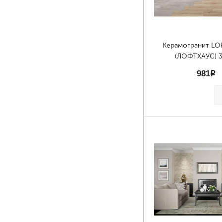
Керамогранит L
(ЛОФТХАУС) 
981
p
Страницы