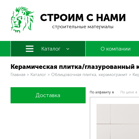
СТРОИМ С НАМИ
строительные материалы
Каталог
О компании
Керамическая плитка/глазурованный 
Вы здесь
Главная
>
Каталог
>
Облицовочная плитка, керамогранит
>
Кер
По алфавиту ∧
По цене ∧
Доставка