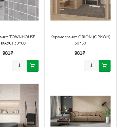
ранит TOWNHOUSE
Керамогранит ORION (ОРИОН)
НХАУС) 30*60
30*60
981
p
981
p