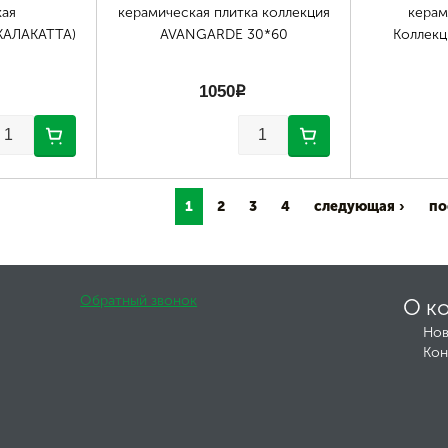
кая
керамическая плитка коллекция
керам
КАЛАКАТТА)
AVANGARDE 30*60
Коллекц
1050
p
1
2
3
4
следующая ›
по
Обратный звонок
О к
Нов
Кон