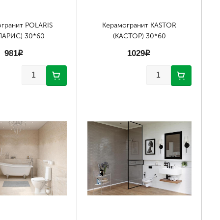
гранит POLARIS
Керамогранит KASTOR
ЛАРИС) 30*60
(КАСТОР) 30*60
981
p
1029
p