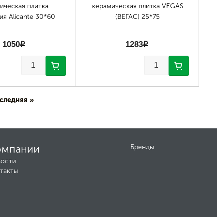
ическая плитка
керамическая плитка VEGAS
ия Alicante 30*60
(ВЕГАС) 25*75
1050
p
1283
p
следняя »
омпании
Бренды
ости
такты