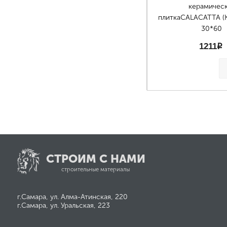
керамичес
плиткаCALACATTA (
30*60
1211
p
СТРОИМ С НАМИ
строительные материалы
г.Самара, ул. Алма-Атинская, 220
г.Самара, ул. Уральская, 223