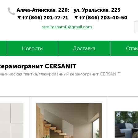
Алма-Атинская, 220:
ул. Уральская, 223
+7 (846) 201-77-71
+7 (846) 203-40-50
stroimsnami1@gmail.com
Новости
Доставка
Отзы
керамогранит CERSANIT
амическая плитка/глазурованный керамогранит CERSANIT