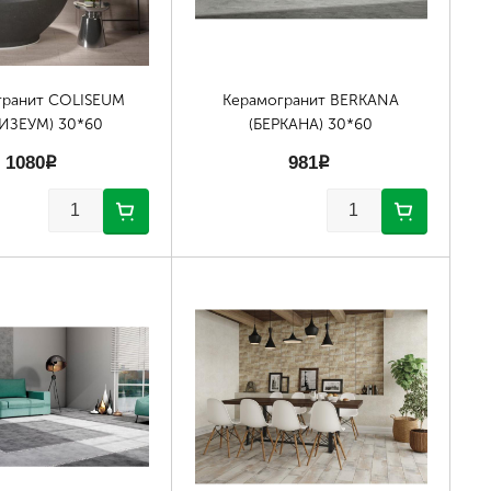
гранит COLISEUM
Керамогранит BERKANA
ИЗЕУМ) 30*60
(БЕРКАНА) 30*60
1080
p
981
p