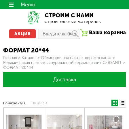
Меню
СТРОИМ С НАМИ
строительные материалы
Ваша корзина
АКЦИЯ
ФОРМАТ 20*44
Вы здесь
Главная
>
Каталог
>
Облицовочная плитка, керамогранит
>
Керамическая плитка/глазурованный керамогранит CERSANIT
>
ФОРМАТ 20*44
Доставка
По алфавиту ∧
По цене ∧