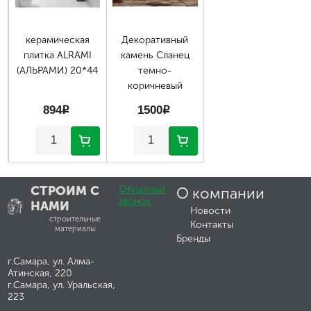
керамическая
Декоративный
плитка ALRAMI
камень Сланец
(АЛЬРАМИ) 20*44
темно-
коричневый
894
p
1500
p
СТРОИМ С
Обратный
О компании
звонок
НАМИ
Новости
строительные
Контакты
материалы
Бренды
г.Самара, ул. Алма-
Атинская, 220
г.Самара, ул. Уральская,
223