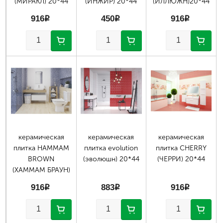
(МИРАКЛ) 20*44
(ИНЖИР) 20*44
(ИЛЛЮЖН)20*44
916
p
450
p
916
p
керамическая
керамическая
керамическая
плитка HAMMAM
плитка evolution
плитка CHERRY
BROWN
(эволюшн) 20*44
(ЧЕРРИ) 20*44
(ХАММАМ БРАУН)
916
p
883
p
916
p