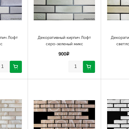
рпич Лофт
Декоративный кирпич Лофт
Декорати
кс
серо-зеленый микс
светл
900
p