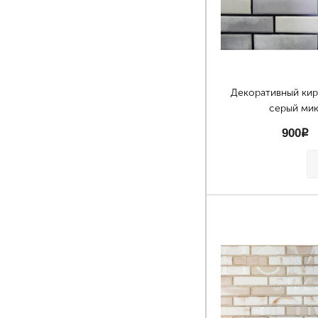
Декоративный ки
серый ми
900
p