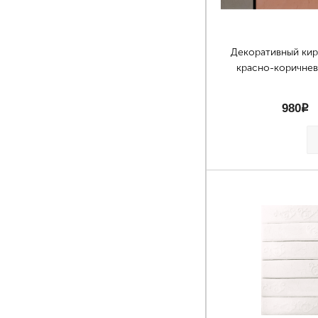
Декоративный ки
красно-коричне
980
p