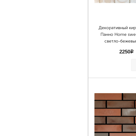
Декоративный ки
Панно Home swe
светло-бежевы
2250
p
Страницы