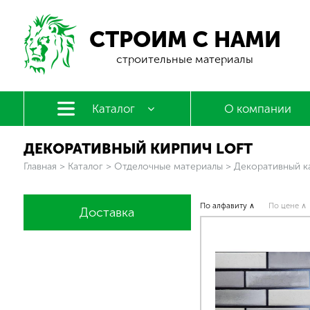
СТРОИМ С НАМИ
строительные материалы
Каталог
О компании
ДЕКОРАТИВНЫЙ КИРПИЧ LOFT
Вы здесь
Главная
>
Каталог
>
Отделочные материалы
>
Декоративный к
По алфавиту ∧
По цене ∧
Доставка