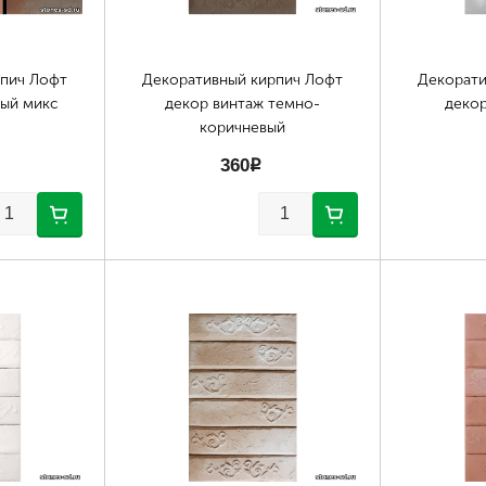
рпич Лофт
Декоративный кирпич Лофт
Декорати
вый микс
декор винтаж темно-
декор
коричневый
360
p