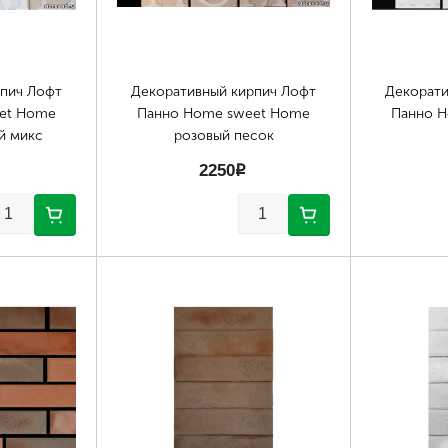
рпич Лофт
Декоративный кирпич Лофт
Декорати
et Home
Панно Home sweet Home
Панно 
й микс
розовый песок
2250
p