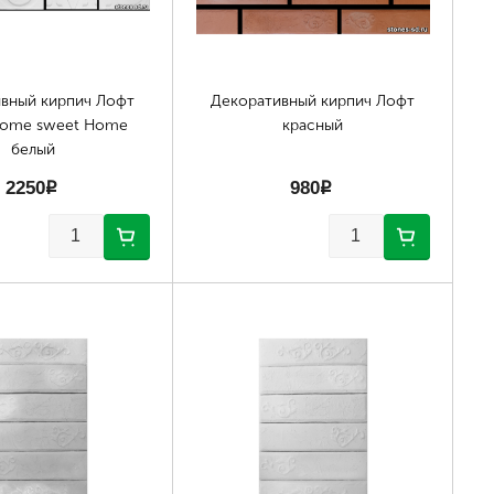
вный кирпич Лофт
Декоративный кирпич Лофт
Home sweet Home
красный
белый
2250
p
980
p