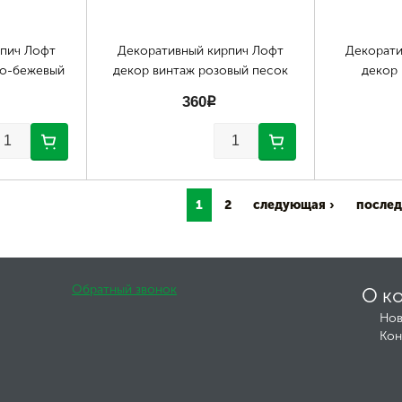
рпич Лофт
Декоративный кирпич Лофт
Декорати
ло-бежевый
декор винтаж розовый песок
декор 
360
p
1
2
следующая ›
послед
Обратный звонок
О к
Нов
Кон