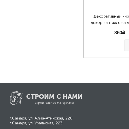
Декоративный ки
декор винтаж свет
360
p
СТРОИМ С НАМИ
строительные материалы
г.Самара, ул. Алма-Атинская, 220
г.Самара, ул. Уральская, 223