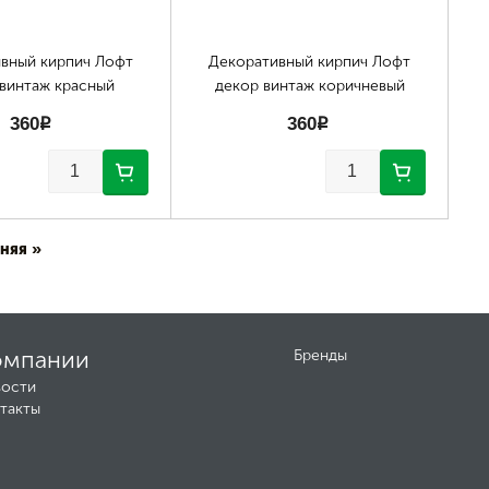
вный кирпич Лофт
Декоративный кирпич Лофт
винтаж красный
декор винтаж коричневый
360
p
360
p
няя »
омпании
Бренды
ости
такты