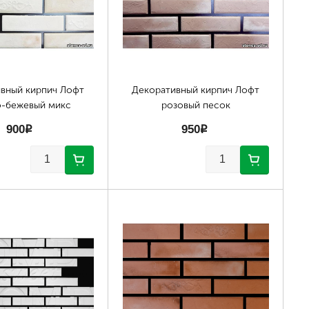
вный кирпич Лофт
Декоративный кирпич Лофт
о-бежевый микс
розовый песок
900
p
950
p