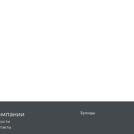
омпании
Бренды
ости
такты