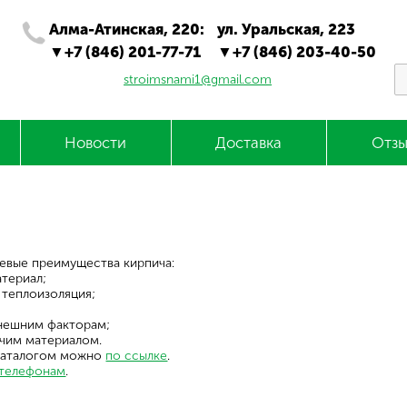
Алма-Атинская, 220:
ул. Уральская, 223
+7 (846) 201-77-71
+7 (846) 203-40-50
stroimsnami1@gmail.com
Новости
Доставка
Отзы
евые преимущества кирпича:
териал;
 теплоизоляция;
внешним факторам;
ючим материалом.
каталогом можно
по ссылке
.
телефонам
.