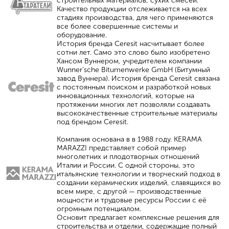
строительных материалов, сухих смесей.
Качество продукции отслеживается на всех
стадиях производства, для чего применяются
все более совершенные системы и
оборудование.
История бренда Ceresit насчитывает более
сотни лет. Само это слово было изобретено
Хансом Вуннером, учредителем компании
Wunner’sche Bitumenwerke GmbH (Битумный
завод Вуннера). История бренда Ceresit связана
с постоянным поиском и разработкой новых
инновационных технологий, которые на
протяжении многих лет позволяли создавать
высококачественные строительные материалы
под брендом Ceresit.
Компания основана в в 1988 году. KERAMA
MARAZZI представляет собой пример
многолетних и плодотворных отношений
Италии и России. С одной стороны, это
итальянские технологии и творческий подход в
создании керамических изделий, славящихся во
всем мире, с другой — производственные
мощности и трудовые ресурсы России с её
огромным потенциалом.
Основит предлагает комплексные решения для
строительства и отделки, содержащие полный