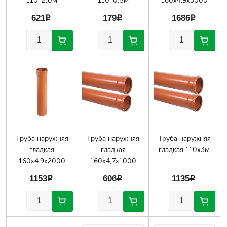
110*2,0м
110*0,5м
160х4.9х3000
621
p
179
p
1686
p
Труба наружняя
Труба наружняя
Труба наружняя
гладкая
гладкая
гладкая 110х3м
160х4.9х2000
160х4,7х1000
1153
p
606
p
1135
p