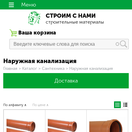
Меню
СТРОИМ С НАМИ
строительные материалы
Ваша корзина
Наружная канализация
Вы здесь
Главная
>
Каталог
>
Сантехника
>
Наружная канализация
Доставка
По алфавиту ∧
По цене ∧