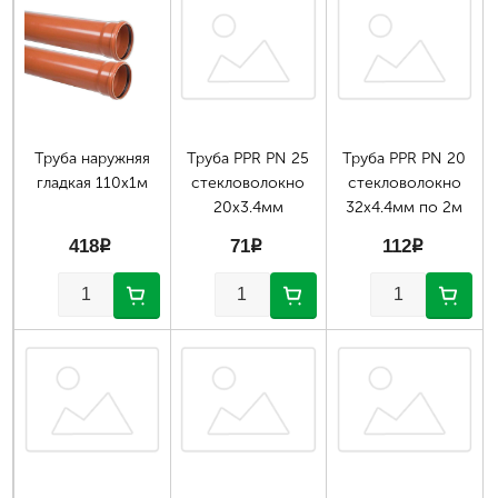
Страницы
Труба наружняя
Труба PPR PN 25
Труба PPR PN 20
гладкая 110х1м
стекловолокно
стекловолокно
20х3.4мм
32х4.4мм по 2м
418
p
71
p
112
p