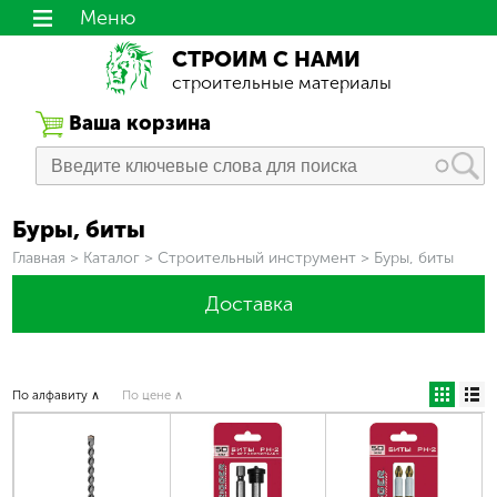
Меню
СТРОИМ С НАМИ
строительные материалы
Ваша корзина
Буры, биты
Вы здесь
Главная
>
Каталог
>
Строительный инструмент
>
Буры, биты
Доставка
По алфавиту ∧
По цене ∧