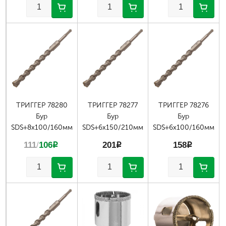
Страницы
ТРИГГЕР 78280
ТРИГГЕР 78277
ТРИГГЕР 78276
Бур
Бур
Бур
SDS+8х100/160мм
SDS+6х150/210мм
SDS+6х100/160мм
111
/
106
p
201
p
158
p