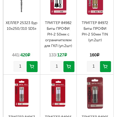
ХЕЛЛЕР 25323 Бур
ТРИГГЕР 84982
ТРИГГЕР 84972
10х250/310 SDS+
Биты ПРОФИ
Биты ПРОФИ
РН-2 50мм с
РН-2 50мм TIN
ограничителем
(уп.2шт)
для ГКЛ (уп.2шт)
441
/
420
p
133
/
127
p
160
p