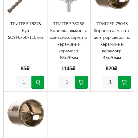
ТРИГГЕР 78275
ТРИГГЕР 78068
ТРИГГЕР 78045
Бур
Коронка алмазн. с
Коронка алмазн. с
SDS+6х50/110мм
центрир.сверл. по
центрир.сверл. по
керамике и
керамике и
керамогр.
керамогр.
68х70мм
45х70мм
85
p
1145
p
820
p