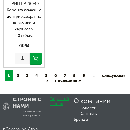
ТРИГГЕР 78040
Коронка алмазн. с
центрир.сверл. по
керамике и
керамогр.
40х70мм
742
p
1
2
3
4
5
6
7
8
9
…
следующая
›
последняя »
СТРОИМ С
Обратный
О компании
звонок
НАМИ
Новости
строительные
Контакты
материалы
Бренды
г.Самара, ул. Алма-