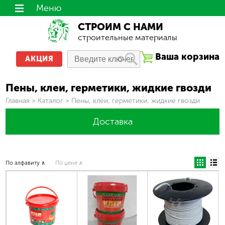
Меню
СТРОИМ С НАМИ
строительные материалы
Ваша корзина
АКЦИЯ
Пены, клеи, герметики, жидкие гвозди
Вы здесь
Главная
>
Каталог
>
Пены, клеи, герметики, жидкие гвозди
Доставка
По алфавиту ∧
По цене ∧