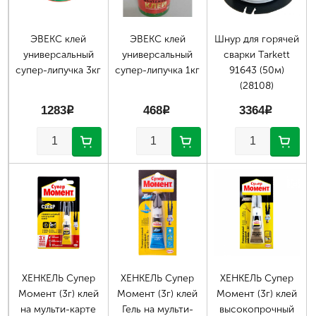
ЭВЕКС клей
ЭВЕКС клей
Шнур для горячей
универсальный
универсальный
сварки Tarkett
супер-липучка 3кг
супер-липучка 1кг
91643 (50м)
(28108)
1283
p
468
p
3364
p
ХЕНКЕЛЬ Супер
ХЕНКЕЛЬ Супер
ХЕНКЕЛЬ Супер
Момент (3г) клей
Момент (3г) клей
Момент (3г) клей
на мульти-карте
Гель на мульти-
высокопрочный