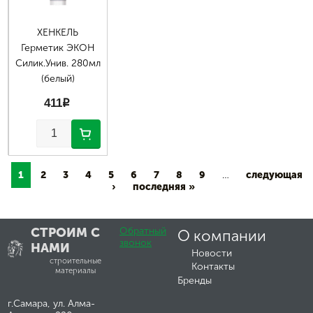
ХЕНКЕЛЬ
Герметик ЭКОН
Силик.Унив. 280мл
(белый)
411
p
1
2
3
4
5
6
7
8
9
…
следующая
›
последняя »
СТРОИМ С
Обратный
О компании
звонок
НАМИ
Новости
строительные
Контакты
материалы
Бренды
г.Самара, ул. Алма-