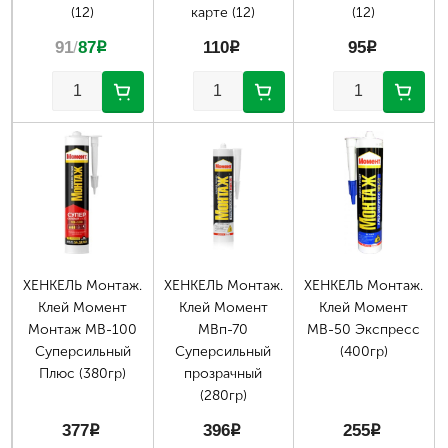
(12)
карте (12)
(12)
91
/
87
p
110
p
95
p
ХЕНКЕЛЬ Монтаж.
ХЕНКЕЛЬ Монтаж.
ХЕНКЕЛЬ Монтаж.
Клей Момент
Клей Момент
Клей Момент
Монтаж МВ-100
МВп-70
МВ-50 Экспресс
Суперсильный
Суперсильный
(400гр)
Плюс (380гр)
прозрачный
(280гр)
377
p
396
p
255
p