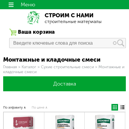
Меню
СТРОИМ С НАМИ
строительные материалы
Ваша корзина
Монтажные и кладочные смеси
Вы здесь
Главная
>
Каталог
>
Сухие строительные смеси
>
Монтажные и
кладочные смеси
Доставка
По алфавиту ∧
По цене ∧