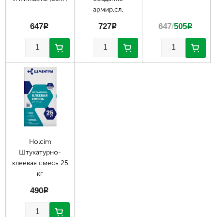
армир.сл.
647
p
727
p
647
/
505
p
Holcim
Штукатурно-
клеевая смесь 25
кг
490
p