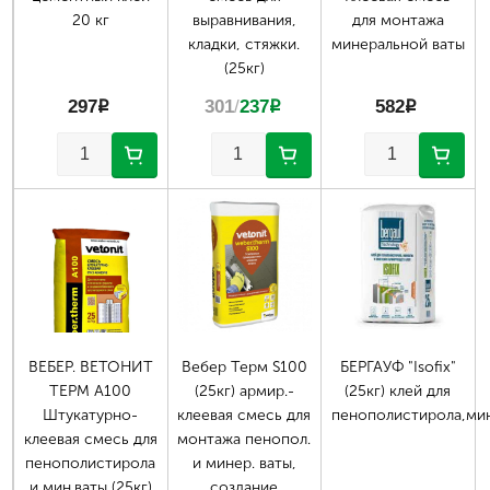
20 кг
выравнивания,
для монтажа
кладки, стяжки.
минеральной ваты
(25кг)
297
p
301
/
237
p
582
p
ВЕБЕР. ВЕТОНИТ
Вебер Терм S100
БЕРГАУФ "Isofix"
TEPM A100
(25кг) армир.-
(25кг) клей для
Штукатурно-
клеевая смесь для
пенополистирола,мин
клеевая смесь для
монтажа пенопол.
пенополистирола
и минер. ваты,
и мин.ваты (25кг)
создание