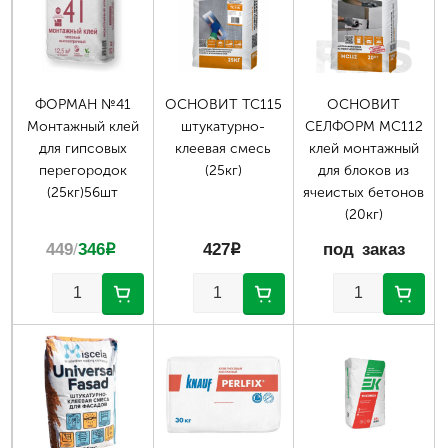
ФОРМАН №41
ОСНОВИТ ТС115
ОСНОВИТ
Монтажный клей
штукатурно-
СЕЛФОРМ МС112
для гипсовых
клеевая смесь
клей монтажный
перегородок
(25кг)
для блоков из
(25кг)56шт
ячеистых бетонов
(20кг)
449
/
346
p
427
p
под заказ