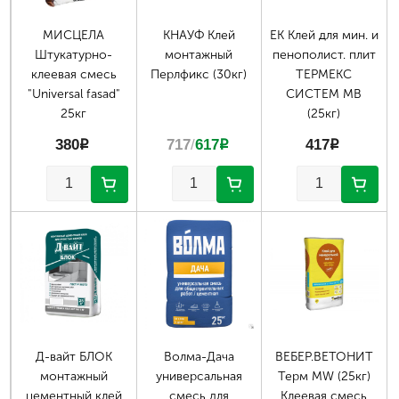
МИСЦЕЛА
КНАУФ Клей
ЕК Клей для мин. и
Штукатурно-
монтажный
пенополист. плит
клеевая смесь
Перлфикс (30кг)
ТЕРМЕКС
"Universal fasad"
СИСТЕМ МВ
25кг
(25кг)
380
p
717
/
617
p
417
p
Д-вайт БЛОК
Волма-Дача
ВЕБЕР.ВЕТОНИТ
монтажный
универсальная
Терм MW (25кг)
цементный клей
смесь для
Клеевая смесь