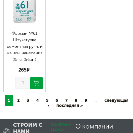
Форман №61
Штукатурка
цементная ручн. и
машин. нанесения
25 кг (56шт)
265
p
1
2
3
4
5
6
7
8
9
…
следующая
›
последняя »
СТРОИМ С
Обратный
О компании
звонок
НАМИ