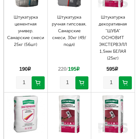
Штукатурка
Штукатурка
Штукатурка
цементная
ручная гипсовая,
декоративная
универ.
Самарские
"ШУБА"
Самарские смеси
смеси, 30кг (49/
ОСНОВИТ
25кг (56шт)
подл)
ЭКСТЕРВЭЛЛ
1,5мм БЕЛАЯ
(25кг)
190
p
220
/
195
p
595
p