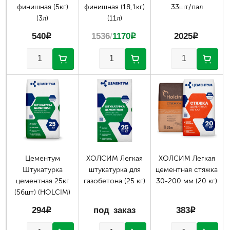
финишная (5кг)
финишная (18,1кг)
33шт/пал
(3л)
(11л)
540
p
1536
/
1170
p
2025
p
Страницы
Цементум
ХОЛСИМ Легкая
ХОЛСИМ Легкая
Штукатурка
штукатурка для
цементная стяжка
цементная 25кг
газобетона (25 кг)
30-200 мм (20 кг)
(56шт) (HOLCIM)
294
p
под заказ
383
p