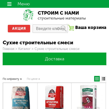
Меню
СТРОИМ С НАМИ
строительные материалы
Ваша корзина
АКЦИЯ
Сухие строительные смеси
Вы здесь
Главная
>
Каталог
>
Сухие строительные смеси
Доставка
По алфавиту ∧
По цене ∧