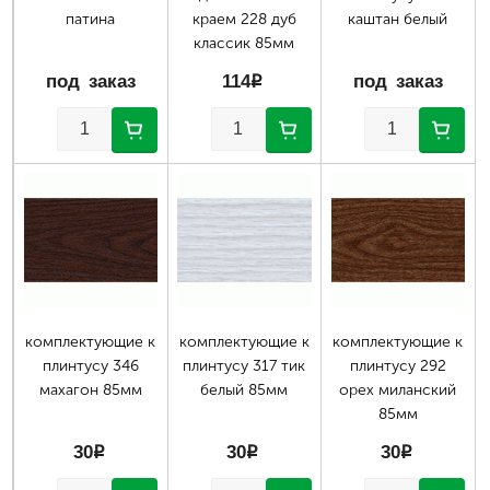
патина
краем 228 дуб
каштан белый
классик 85мм
под заказ
114
p
под заказ
комплектующие к
комплектующие к
комплектующие к
плинтусу 346
плинтусу 317 тик
плинтусу 292
махагон 85мм
белый 85мм
орех миланский
85мм
30
p
30
p
30
p