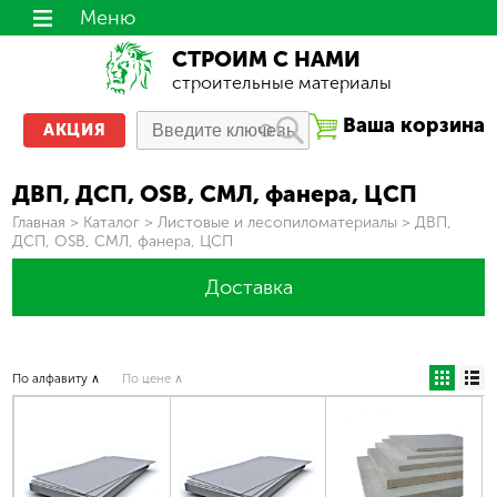
Меню
СТРОИМ С НАМИ
строительные материалы
Ваша корзина
АКЦИЯ
ДВП, ДСП, OSB, СМЛ, фанера, ЦСП
Вы здесь
Главная
>
Каталог
>
Листовые и лесопиломатериалы
>
ДВП,
ДСП, OSB, СМЛ, фанера, ЦСП
Доставка
По алфавиту ∧
По цене ∧