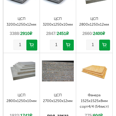
ЦСП
ЦСП
ЦСП
3200х1250х12мм
3200х1250х10мм
2800х1250х12мм
3388
/
2910
p
2847
/
2451
p
2660
/
2400
p
ЦСП
ЦСП
Фанера
2800х1250х10мм
2700х1250х12мм
1525х1525х8мм
сорт4/4 (54лист)
1932
/
1742
p
под заказ
775
/
604
p