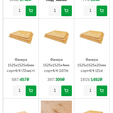
Фанера
Фанера
Фанера
1525х1525х6мм
1525х1525х4мм
1525х1525х20мм
сорт4/4 (72лист)
сорт4/4 (107л)
сорт4/4 (21л)
587
/
457
p
397
/
309
p
1915
/
1492
p
Страницы