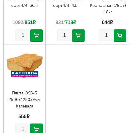
сорт4/4 (36л)
сорт4/4 (43л)
Кроношпан (78шт)
18кг
1092
/
851
p
921
/
718
p
644
p
Плита OSB-3
2500х1250х9мм
Калевала
555
p