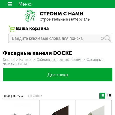
Меню
СТРОИМ С НАМИ
строительные материалы
Ваша корзина
Фасадные панели DOCKE
Вы здесь
Главная
>
Каталог
>
Сайдинг, водосток, кровля
>
Фасадные
панели DOCKE
Доставка
По алфавиту ∧
По цене ∧