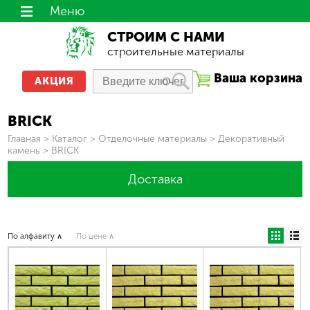
Меню
СТРОИМ С НАМИ
строительные материалы
Ваша корзина
АКЦИЯ
BRICK
Вы здесь
Главная
>
Каталог
>
Отделочные материалы
>
Декоративный
камень
>
BRICK
Доставка
По алфавиту ∧
По цене ∧