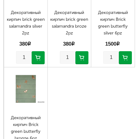
Декоративный
Декоративный
Декоративный
кирпич brick green
кирпич brick green
кирпич Brick
salamandra silver
salamandra broze
green butterfly
2pz
2pz
silver 6pz
380
p
380
p
1500
p
Декоративный
кирпич Brick
green butterfly
bronze 6pz