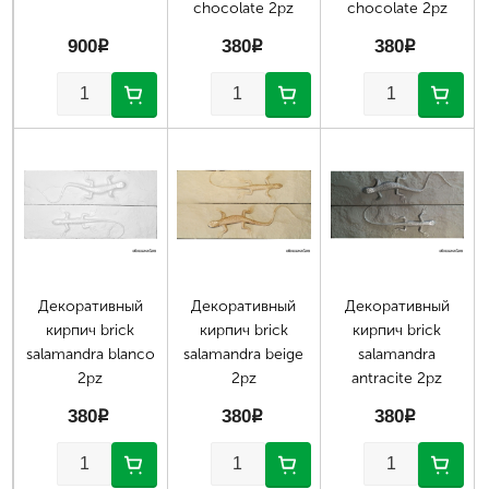
chocolate 2pz
chocolate 2pz
900
p
380
p
380
p
Декоративный
Декоративный
Декоративный
кирпич brick
кирпич brick
кирпич brick
salamandra blanco
salamandra beige
salamandra
2pz
2pz
antracite 2pz
380
p
380
p
380
p