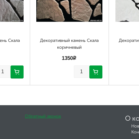
ень Скала
Декоративный камень Скала
Декорати
коричневый
1350
p
Обратный звонок
О к
Нов
Кон