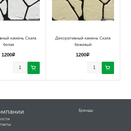
вный камень Скала
Декоративный камень Скала
белая
бежевый
1200
p
1200
p
омпании
Бренды
ости
такты