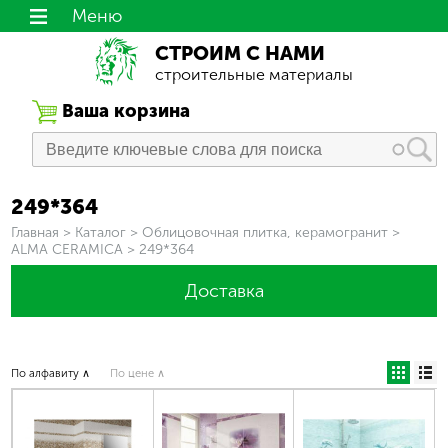
Меню
СТРОИМ С НАМИ
строительные материалы
Ваша корзина
249*364
Вы здесь
Главная
>
Каталог
>
Облицовочная плитка, керамогранит
>
ALMA CERAMICA
>
249*364
Доставка
По алфавиту ∧
По цене ∧