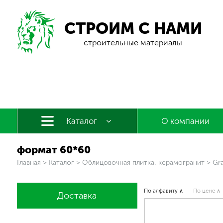
СТРОИМ С НАМИ
строительные материалы
Каталог
О компании
формат 60*60
Вы здесь
Главная
>
Каталог
>
Облицовочная плитка, керамогранит
>
Gra
По алфавиту ∧
По цене ∧
Доставка