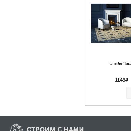
Charlie Чар
1145
p
СТРОИМ С НАМИ