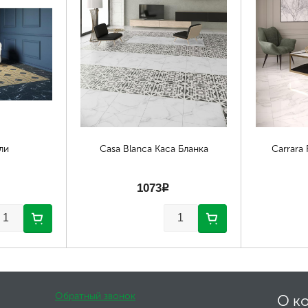
ли
Casa Blanca Каса Бланка
Carrara
1073
p
Обратный звонок
О к