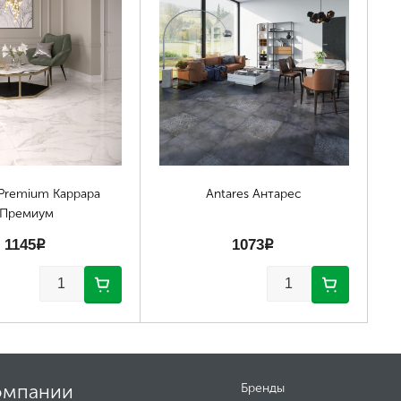
 Premium Каррара
Antares Антарес
Премиум
1145
p
1073
p
омпании
Бренды