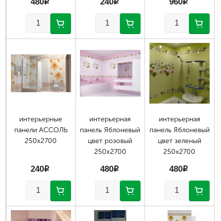
480
p
240
p
960
p
интерьерные
интерьерная
интерьерная
панели АССОЛЬ
панель Яблоневый
панель Яблоневый
250х2700
цвет розовый
цвет зеленый
250х2700
250х2700
240
p
480
p
480
p