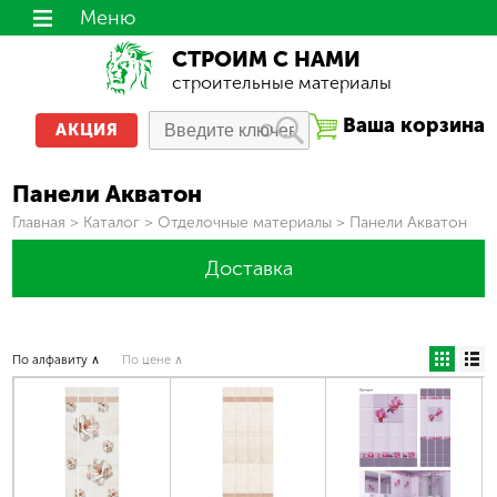
Меню
СТРОИМ С НАМИ
строительные материалы
Ваша корзина
АКЦИЯ
Панели Акватон
Вы здесь
Главная
>
Каталог
>
Отделочные материалы
>
Панели Акватон
Доставка
По алфавиту ∧
По цене ∧