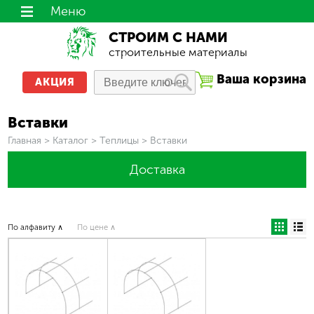
Меню
СТРОИМ С НАМИ
строительные материалы
Ваша корзина
АКЦИЯ
Вставки
Вы здесь
Главная
>
Каталог
>
Теплицы
>
Вставки
Доставка
По алфавиту ∧
По цене ∧