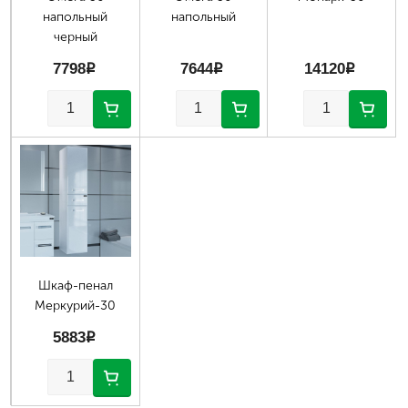
напольный
напольный
черный
7798
p
7644
p
14120
p
Шкаф-пенал
Меркурий-30
5883
p