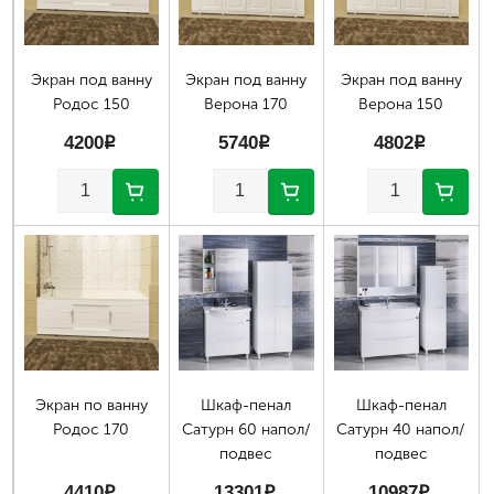
Экран под ванну
Экран под ванну
Экран под ванну
Родос 150
Верона 170
Верона 150
4200
p
5740
p
4802
p
Экран по ванну
Шкаф-пенал
Шкаф-пенал
Родос 170
Сатурн 60 напол/
Сатурн 40 напол/
подвес
подвес
4410
p
13301
p
10987
p