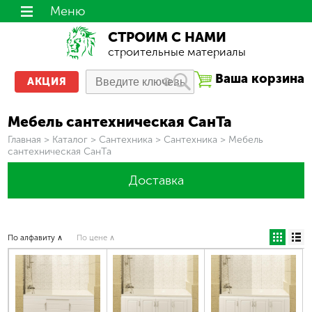
Меню
СТРОИМ С НАМИ
строительные материалы
Ваша корзина
АКЦИЯ
Мебель сантехническая СанТа
Вы здесь
Главная
>
Каталог
>
Сантехника
>
Сантехника
>
Мебель
сантехническая СанТа
Доставка
По алфавиту ∧
По цене ∧