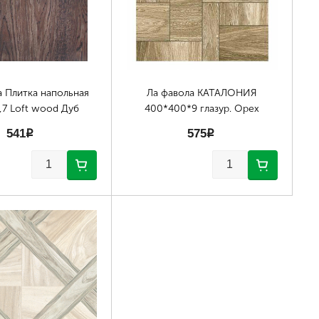
а Плитка напольная
Ла фавола КАТАЛОНИЯ
,7 Loft wood Дуб
400*400*9 глазур. Орех
541
p
575
p