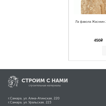
Ла фавола Жасмин
450
p
СТРОИМ С НАМИ
строительные материалы
г.Самара, ул. Алма-Атинская, 220
г.Самара, ул. Уральская, 223