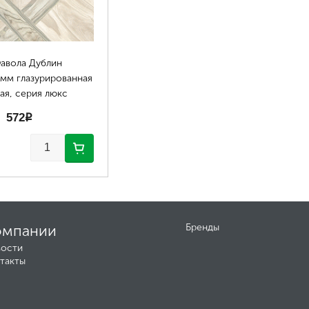
авола Дублин
мм глазурированная
ая, серия люкс
572
p
омпании
Бренды
ости
такты