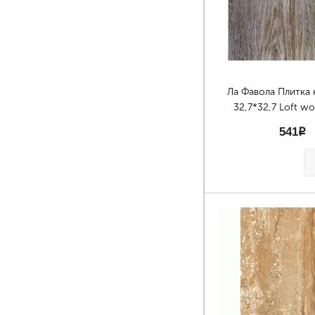
Ла Фавола Плитка 
32,7*32,7 Loft w
541
p