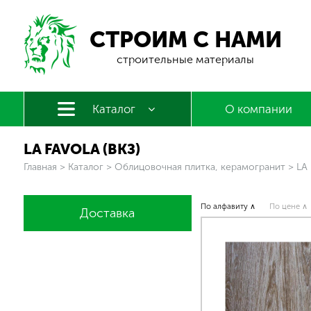
СТРОИМ С НАМИ
строительные материалы
Каталог
О компании
LA FAVOLA (ВКЗ)
Вы здесь
Главная
>
Каталог
>
Облицовочная плитка, керамогранит
>
LA 
По алфавиту ∧
По цене ∧
Доставка