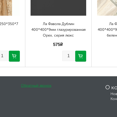
 250*350*7
Ла Фавола Дублин
Ла Ф
400*400*9мм глазурированная
400*400*9
Орех, серия люкс
белен
575
p
Обратный звонок
О к
Нов
Кон