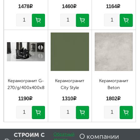
1478
p
1460
p
1164
p
Керамогранит G-
Керамогранит
Керамогранит
270/g/400x400x8
City Style
Beton
1190
p
1310
p
1802
p
СТРОИМ С
Обратный
О компании
звонок