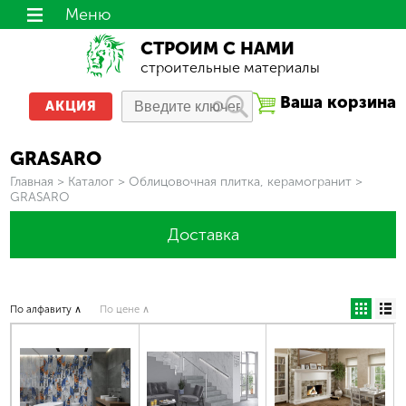
Меню
СТРОИМ С НАМИ
строительные материалы
Ваша корзина
АКЦИЯ
GRASARO
Вы здесь
Главная
>
Каталог
>
Облицовочная плитка, керамогранит
>
GRASARO
Доставка
По алфавиту ∧
По цене ∧